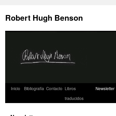
Saltar
al
Robert Hugh Benson
contenido
Inicio
Bibliografía
Contacto
Libros
Newsletter
traducidos